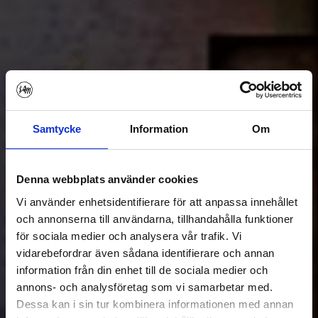
Prana & Kundalini
En kurs med Göran Boll
Samtycke
Information
Om
Denna webbplats använder cookies
Vi använder enhetsidentifierare för att anpassa innehållet
och annonserna till användarna, tillhandahålla funktioner
för sociala medier och analysera vår trafik. Vi
vidarebefordrar även sådana identifierare och annan
information från din enhet till de sociala medier och
annons- och analysföretag som vi samarbetar med.
Dessa kan i sin tur kombinera informationen med annan