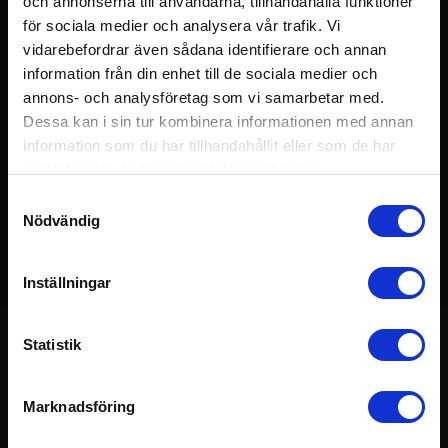
och annonserna till användarna, tillhandahålla funktioner
för sociala medier och analysera vår trafik. Vi
vidarebefordrar även sådana identifierare och annan
information från din enhet till de sociala medier och
annons- och analysföretag som vi samarbetar med.
Dessa kan i sin tur kombinera informationen med annan
information som du har tillhandahållit eller som de har
samlat in när du har använt deras tjänster.
Samtyckesval
Nödvändig
Detta pass ingår i kursen:
Yoga som Medicin
75 min
Inställningar
Statistik
Om passet
Marknadsföring