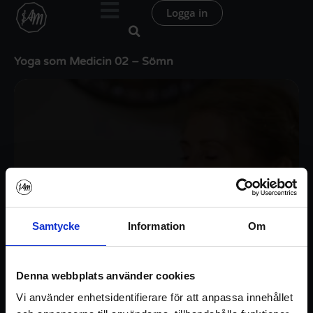
Hoppa
Logga in
till
innehåll
Yoga som Medicin 02 – Sömn
Samtycke
Information
Om
Denna webbplats använder cookies
Vi använder enhetsidentifierare för att anpassa innehållet
Logga in / Registrera konto