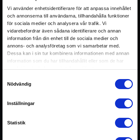
Logga in / Registrera konto
Vi använder enhetsidentifierare för att anpassa innehållet
och annonserna till användarna, tillhandahålla funktioner
för sociala medier och analysera vår trafik. Vi
vidarebefordrar även sådana identifierare och annan
information från din enhet till de sociala medier och
annons- och analysföretag som vi samarbetar med.
Dessa kan i sin tur kombinera informationen med annan
information som du har tillhandahållit eller som de har
samlat in när du har använt deras tjänster.
Samtyckesval
Nödvändig
Detta pass ingår i kursen:
Stabilitet &
75 min
Medvetenhet
Inställningar
Statistik
Om passet