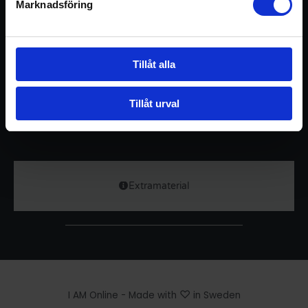
Marknadsföring
Detta sköna, varierade pass med stående, sittande och
kraftfulla liggande övningar, innebär en verkningsfull
Tillåt alla
djupstretch för rygg, axlar och nacke, och avslutas
med en kraftfull djupbalanserande mantra-
Tillåt urval
mudrameditation för healing, balans och flöde –
WAHE GURU WAHE JIO.
Extramaterial
♡
I AM Online - Made with
in Sweden