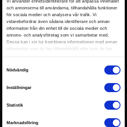
Vi använder enhetsidentifierare för att anpassa innehållet
och annonserna till användarna, tillhandahålla funktioner
för sociala medier och analysera vår trafik. Vi
vidarebefordrar även sådana identifierare och annan
information från din enhet till de sociala medier och
annons- och analysföretag som vi samarbetar med.
Dessa kan i sin tur kombinera informationen med annan
information som du har tillhandahållit eller som de har
samlat in när du har använt deras tjänster.
Samtyckesval
Nödvändig
Detta pass ingår i kursen:
Stabilitet &
75 min
Medvetenhet
Inställningar
Statistik
Om passet
Marknadsföring