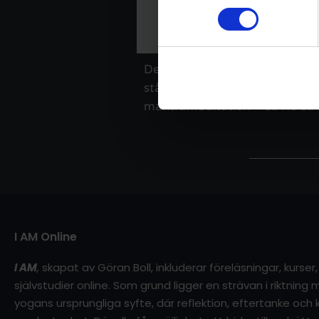
Detta djupt balanserande pass 
stående för rygg, axlar, nacke
mantrameditation – Sa Re Sa 
I AM Online
I AM
,
skapat av Göran Boll, inkluderar föreläsningar, kurse
självstudier online. Som grund ligger en strävan i riktnin
yogans ursprungliga syfte, där reflektion, eftertanke och kl