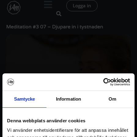
Hoppa
Logga in
till
innehåll
Meditation #3 07 – Djupare in i tystnaden
Samtycke
Information
Om
Denna webbplats använder cookies
Vi använder enhetsidentifierare för att anpassa innehållet
Logga in / Registrera konto