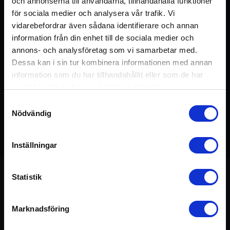
och annonserna till användarna, tillhandahålla funktioner
för sociala medier och analysera vår trafik. Vi
vidarebefordrar även sådana identifierare och annan
information från din enhet till de sociala medier och
annons- och analysföretag som vi samarbetar med.
Dessa kan i sin tur kombinera informationen med annan
information som du har tillhandahållit eller som de har
samlat in när du har använt deras tjänster.
Samtyckesval
Nödvändig
Detta pass ingår i kursen:
Meditation 3
75 min
Inställningar
Statistik
Om passet
Marknadsföring