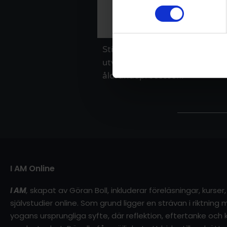
Stillasittandet framför dator 
utveckla diabetes, olika hjärt
åldrandeprocessen.
I AM Online
I AM
,
skapat av Göran Boll, inkluderar föreläsningar, kurse
självstudier online. Som grund ligger en strävan i riktnin
yogans ursprungliga syfte, där reflektion, eftertanke och kl