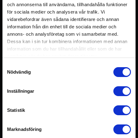
och annonserna till användarna, tillhandahålla funktioner
för sociala medier och analysera vår trafik. Vi
vidarebefordrar även sådana identifierare och annan
information från din enhet till de sociala medier och
annons- och analysföretag som vi samarbetar med.
Dessa kan i sin tur kombinera informationen med annan
information som du har tillhandahållit eller som de har
samlat in när du har använt deras tjänster.
Samtyckesval
Nödvändig
Detta pass ingår i kursen:
Hjärta kärl &
45 min
Inställningar
blodtryck
Statistik
Om passet
Marknadsföring