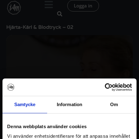
Hoppa
Logga in
till
innehåll
Hjärta-Kärl & Blodtryck – 02
Samtycke
Information
Om
Denna webbplats använder cookies
Vi använder enhetsidentifierare för att anpassa innehållet
Logga in / Registrera konto