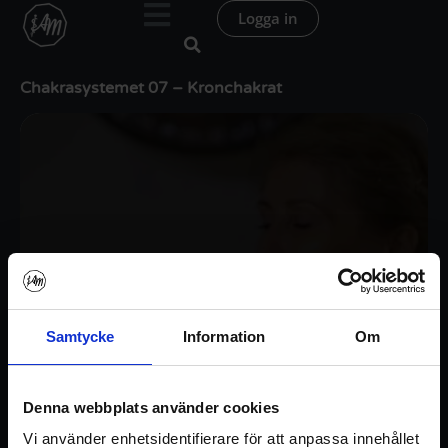
Hoppa
Logga in
till
innehåll
Chakrasystemet 07 – Kronchakrat
Samtycke
Information
Om
Denna webbplats använder cookies
Vi använder enhetsidentifierare för att anpassa innehållet
Logga in / Registrera konto