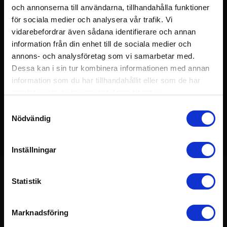
och annonserna till användarna, tillhandahålla funktioner
för sociala medier och analysera vår trafik. Vi
vidarebefordrar även sådana identifierare och annan
information från din enhet till de sociala medier och
annons- och analysföretag som vi samarbetar med.
Dessa kan i sin tur kombinera informationen med annan
information som du har tillhandahållit eller som de har
samlat in när du har använt deras tjänster.
Samtyckesval
Nödvändig
Detta pass ingår i kursen:
Chakrasystemet
45 min
Inställningar
Statistik
Om passet
Marknadsföring