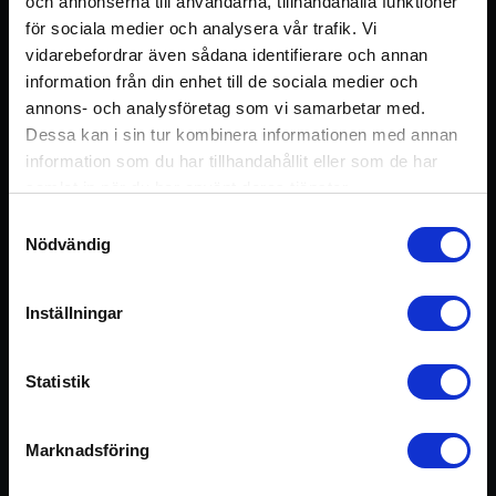
och annonserna till användarna, tillhandahålla funktioner
för sociala medier och analysera vår trafik. Vi
vidarebefordrar även sådana identifierare och annan
information från din enhet till de sociala medier och
annons- och analysföretag som vi samarbetar med.
Dessa kan i sin tur kombinera informationen med annan
information som du har tillhandahållit eller som de har
samlat in när du har använt deras tjänster.
Samtyckesval
Nödvändig
Detta pass ingår i kursen:
Basic
75 min
Inställningar
Statistik
Om passet
Marknadsföring