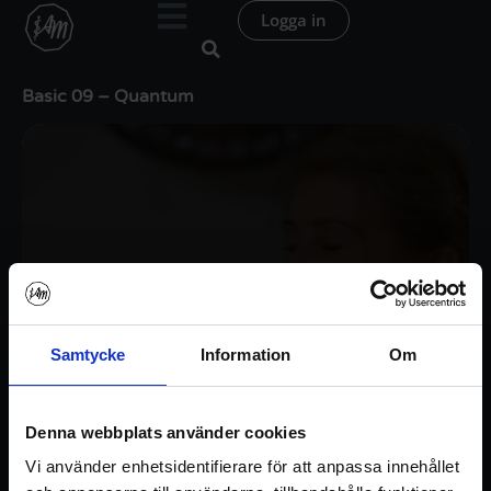
Hoppa
Logga in
till
innehåll
Basic 09 – Quantum
Samtycke
Information
Om
Denna webbplats använder cookies
Vi använder enhetsidentifierare för att anpassa innehållet
Logga in / Registrera konto