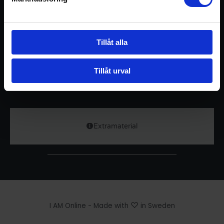
Passet innehåller sköna, djupverkande vrid- och stretch
moment i sittande, inkl den klassiska Ryggvridningen.
Det avslutas med meditationen Bhramari 8:1 vars
Tillåt alla
mmm-ljud i svensk forskning visat sig vara både
bakteriedödande och anti-viral.
Tillåt urval
Den bifogade texten handlar om Vagusnerven.
Extramaterial
♡
I AM Online - Made with
in Sweden