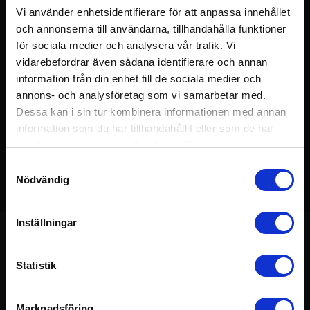
Vi använder enhetsidentifierare för att anpassa innehållet
och annonserna till användarna, tillhandahålla funktioner
för sociala medier och analysera vår trafik. Vi
vidarebefordrar även sådana identifierare och annan
information från din enhet till de sociala medier och
annons- och analysföretag som vi samarbetar med.
Dessa kan i sin tur kombinera informationen med annan
information som du har tillhandahållit eller som de har
samlat in när du har använt deras tjänster.
Samtyckesval
Nödvändig
Detta pass ingår i kursen:
20-20 - 2020
20 min
Inställningar
Statistik
Om passet
Marknadsföring