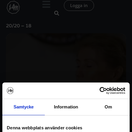
Hoppa
Logga in
till
innehåll
20/20 – 18
Samtycke
Information
Om
Denna webbplats använder cookies
Logga in / Registrera konto