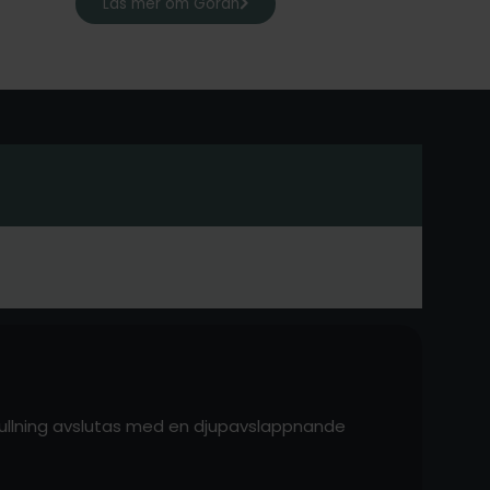
Läs mer om Göran
krullning avslutas med en djupavslappnande