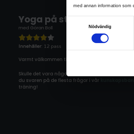
med annan information som du 
Yoga på stol
Samtyckesval
Nödvändig
med Göran Boll
Innehåller
: 12 pass
Varmt välkommen till denna kurs!
Skulle det vara något som är oklart eller som du 
du svaren på de flesta frågor i vår
kunskapsban
träning!