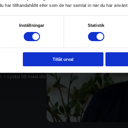
har tillhandahållit eller som de har samlat in när du har använt 
Inställningar
Statistik
Tillåt urval
undrar över så hittar
k
– Lycka till med din