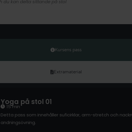
 du kan delta sittande på stol
Kursens pass
Extramaterial
Yoga på stol 01
15 min
Detta pass som innehåller suficirklar, arm-stretch och nac
andningsövning.