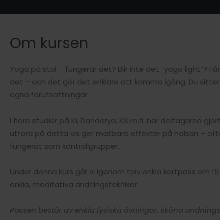
Om kursen
Yoga på stol – fungerar det? Blir inte det ”yoga light”? F
det – och det gör det enklare att komma igång. Du sitter 
egna förutsättningar.
I flera studier på KI, Danderyd, KS m.fl. har deltagarna gj
utförd på detta vis ger mätbara effekter på hälsan – ofta
fungerat som kontrollgrupper.
Under denna kurs går vi igenom tolv enkla kortpass om 15 
enkla, meditativa andningstekniker.
Passen består av enkla fysiska övningar, sköna andnings