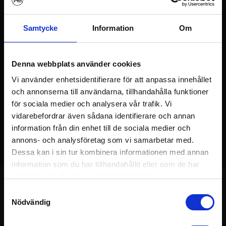
Logga in / Registrera konto
Samtycke
Information
Om
Denna webbplats använder cookies
Vi använder enhetsidentifierare för att anpassa innehållet
och annonserna till användarna, tillhandahålla funktioner
för sociala medier och analysera vår trafik. Vi
vidarebefordrar även sådana identifierare och annan
information från din enhet till de sociala medier och
03:52
cirkulation
,
hela
annons- och analysföretag som vi samarbetar med.
chakrasystemet
,
stretch
Dessa kan i sin tur kombinera informationen med annan
information som du har tillhandahållit eller som de har
samlat in när du har använt deras tjänster.
Samtyckesval
Nödvändig
Om övningen