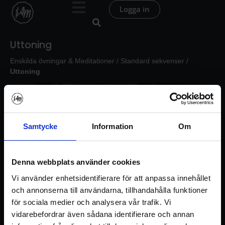
Hoppa
Logga in
till
innehåll
Uttoning
Enskilda övningar & Meditationer
/
Standard sekvenser
/
Uttoning
Samtycke
Information
Om
Denna webbplats använder cookies
Vi använder enhetsidentifierare för att anpassa innehållet
och annonserna till användarna, tillhandahålla funktioner
för sociala medier och analysera vår trafik. Vi
vidarebefordrar även sådana identifierare och annan