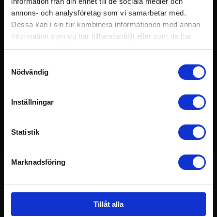
information från din enhet till de sociala medier och
annons- och analysföretag som vi samarbetar med.
Logga in / Registrera konto
Dessa kan i sin tur kombinera informationen med annan
information som du har tillhandahållit eller som de har
samlat in när du har använt deras tjänster.
Samtyckesval
Nödvändig
Inställningar
Statistik
02:11
Marknadsföring
Om övningen
Tillåt alla