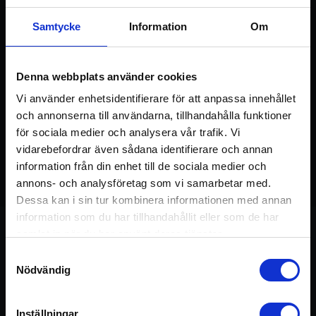
Logga in
Registrera konto
Samtycke
Information
Om
Denna webbplats använder cookies
Vi använder enhetsidentifierare för att anpassa innehållet
och annonserna till användarna, tillhandahålla funktioner
för sociala medier och analysera vår trafik. Vi
vidarebefordrar även sådana identifierare och annan
information från din enhet till de sociala medier och
annons- och analysföretag som vi samarbetar med.
08:59
Dessa kan i sin tur kombinera informationen med annan
information som du har tillhandahållit eller som de har
samlat in när du har använt deras tjänster.
Samtyckesval
Om övningen
Nödvändig
En enkel, väl utforskad mantra-mudra-
Inställningar