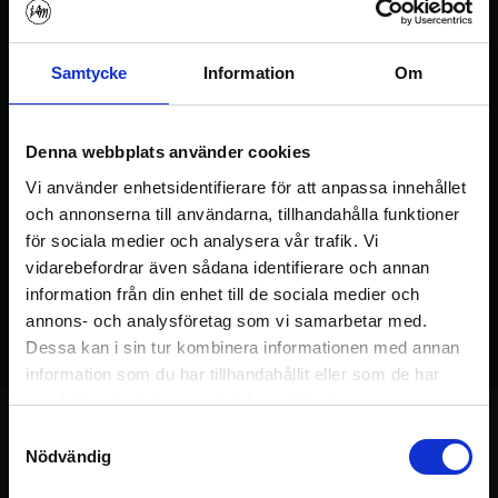
Logga in
Registrera konto
Samtycke
Information
Om
Denna webbplats använder cookies
Vi använder enhetsidentifierare för att anpassa innehållet
och annonserna till användarna, tillhandahålla funktioner
för sociala medier och analysera vår trafik. Vi
vidarebefordrar även sådana identifierare och annan
information från din enhet till de sociala medier och
03:01
chakrabalans
,
annons- och analysföretag som vi samarbetar med.
Dessa kan i sin tur kombinera informationen med annan
rörelseapparat
,
ryggrad
information som du har tillhandahållit eller som de har
samlat in när du har använt deras tjänster.
Samtyckesval
Nödvändig
Om övningen