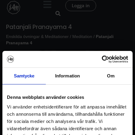
Hoppa
Logga in
till
innehåll
Patanjali Pranayama 4
Enskilda övningar & Meditationer
/
Meditation
/
Patanjali
Pranayama 4
Samtycke
Information
Om
Denna webbplats använder cookies
Vi använder enhetsidentifierare för att anpassa innehållet
och annonserna till användarna, tillhandahålla funktioner
för sociala medier och analysera vår trafik. Vi
vidarebefordrar även sådana identifierare och annan