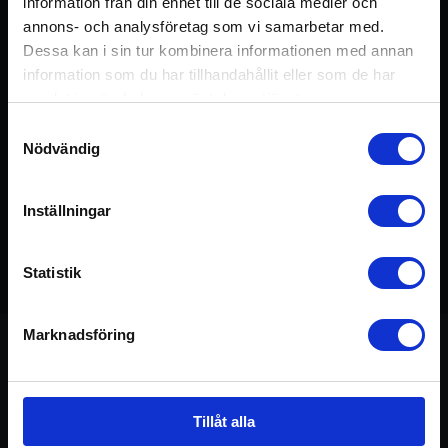
information från din enhet till de sociala medier och
annons- och analysföretag som vi samarbetar med.
Logga in / Registrera konto
Dessa kan i sin tur kombinera informationen med annan
information som du har tillhandahållit eller som de har
samlat in när du har använt deras tjänster.
Samtyckesval
Nödvändig
Inställningar
Statistik
09:03
Marknadsföring
Om övningen
Tillåt alla