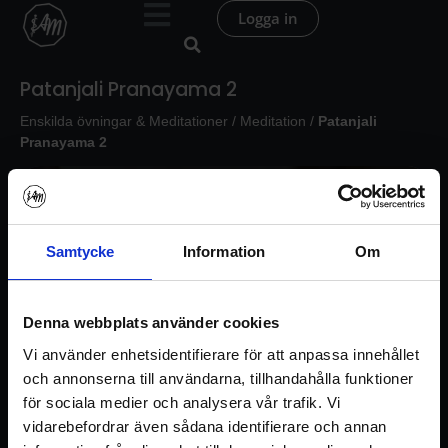
Hoppa
Logga in
till
innehåll
Patanjali Pranayama 2
Enskilda övningar & Meditationer
/
Meditation
/
Patanjali
Pranayama 2
Samtycke
Information
Om
Denna webbplats använder cookies
Vi använder enhetsidentifierare för att anpassa innehållet
och annonserna till användarna, tillhandahålla funktioner
för sociala medier och analysera vår trafik. Vi
vidarebefordrar även sådana identifierare och annan