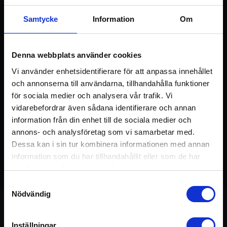
Samtycke
Information
Om
Logga in / Registrera konto
Denna webbplats använder cookies
Vi använder enhetsidentifierare för att anpassa innehållet
och annonserna till användarna, tillhandahålla funktioner
för sociala medier och analysera vår trafik. Vi
vidarebefordrar även sådana identifierare och annan
information från din enhet till de sociala medier och
annons- och analysföretag som vi samarbetar med.
Dessa kan i sin tur kombinera informationen med annan
02:44
andning
,
djupavslappning
,
information som du har tillhandahållit eller som de har
samlat in när du har använt deras tjänster.
hjärtchakra
Samtyckesval
Nödvändig
Inställningar