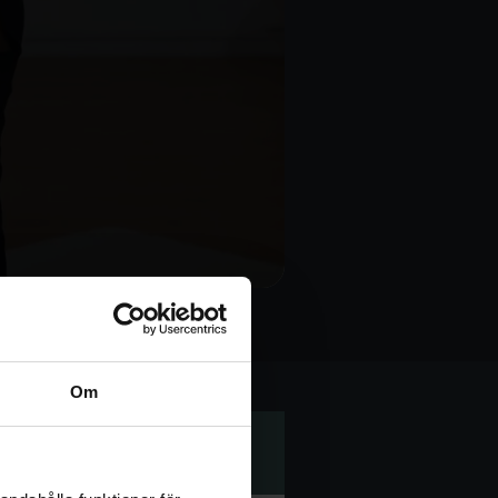
vsystem
Om