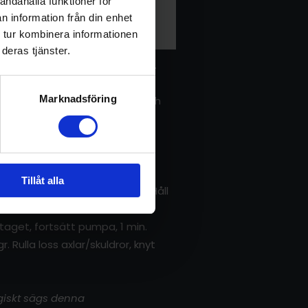
andahålla funktioner för
n information från din enhet
 tur kombinera informationen
deras tjänster.
du andas på olika sätt i 3 min.
atur och nervsystem. Den
Marknadsföring
hakrat – den sägs också hela och
Tillåt alla
 utåt, sträck armarna framåt. Håll
as in via näsan, ut kraftfullt
taget, fortsätt pumpa, 1 min.
Rulla loss axlar/skuldror, knyt
ogiskt sägs denna