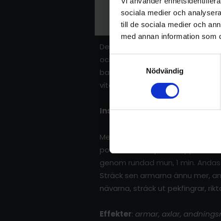
Vi använder enhetsidentifierar
sociala medier och analysera 
till de sociala medier och a
med annan information som du 
Denna andnings- och uthållighets
och avslutar med tre ”kanonskott
Samtyckesval
Nödvändig
balanserar hjärnan Utifrån ett y
vitalisera dig på alla plan när v
Instruktioner
:
Med rak rygg fläta fingrarna, vän
position, fokus på nästippen. And
genom rundad mun, 1 min. Andas in
Sträck sen armarna ännu mer, anda
nävarna, sträck ut pekfingrar, rik
Effekter
:
armar, axlar, andnings