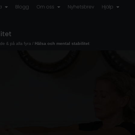
a
Blogg
Om oss
Nyhetsbrev
Hjälp
itet
nde & på alla fyra
/
Hälsa och mental stabilitet