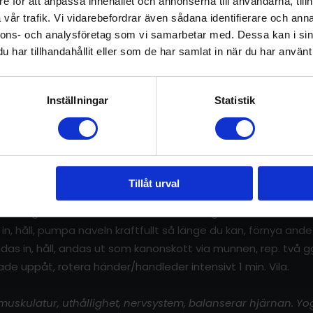
e för att anpassa innehållet och annonserna till användarna, tillh
vår trafik. Vi vidarebefordrar även sådana identifierare och anna
Innan du börjar
nnons- och analysföretag som vi samarbetar med. Dessa kan i sin
har tillhandahållit eller som de har samlat in när du har använt 
övning som kundaliniyogiskt sägs vara 5,000 år gammal, där 
” är uthållighetsstärkande för armar, axlar, andningsmuskul
Inställningar
Statistik
ogiskt perspektiv balanseras den nedre triangeln och hjärtc
arje moment görs 3 min under 120 dagar.
Tillåt urval
ster lillfinger nederst, tummarna mot varandra, handflatorna
as långsamt, sträva ner mot ett andetag/min. Efter 1 min. and
, håll, pumpa naveln kraftfullt så länge du kan, förnya ande
s in, håll, andas ut som kanonskott via munnen, rep. två ggr. 
tade uppåt, rotera händer/handleder intensivt 1 min. Vila.
muskulatur, uthållighet, nervsystem, balanserar hjärnan. Y