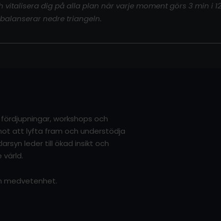
talisera dig på alla plan när varje moment görs 3 min i 120 d
 balanserar nedre triangeln.
r, fördjupningar, workshops och
g mot att lyfta fram och understödja
arsyn leder till ökad insikt och
 värld.
sin medvetenhet.