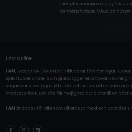
mångtusenåriga övning hela och vi
för hjärtchakrat, fokus på näsan
I AM Online
I AM
,
skapat av Göran Boll, inkluderar föreläsningar, kurse
självstudier online. Som grund ligger en strävan i riktnin
yogans ursprungliga syfte, där reflektion, eftertanke och kl
medvetenhet. Där alla får möjlighet att bidra till en bättre
I AM
är öppet för alla som vill arbeta med och utveckla 
F
I
L