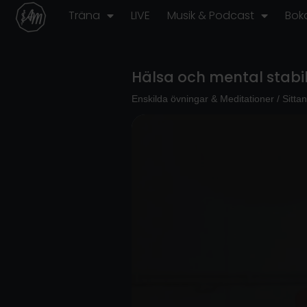
Hoppa
Träna
LIVE
Musik & Podcast
Bok
till
innehåll
Hälsa och mental stabil
Enskilda övningar & Meditationer
/
Sitta