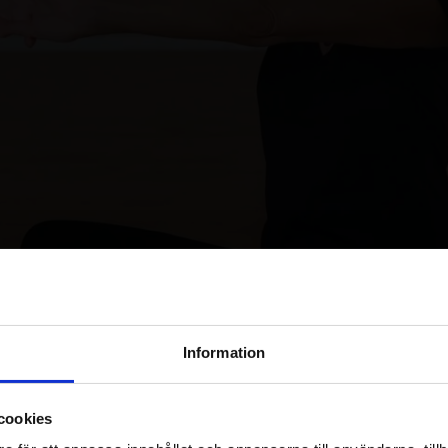
Logga in / Registrera konto
andning
,
chakrabalans
,
ner
Information
Om övningen
cookies