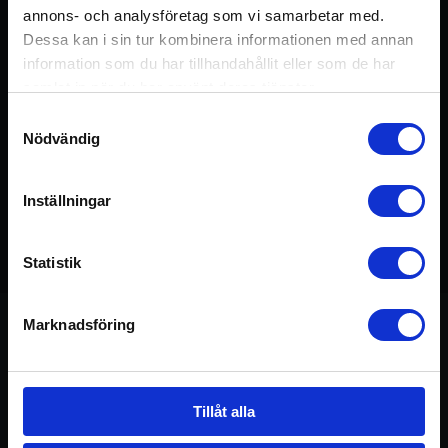
Logga in / Registrera konto
annons- och analysföretag som vi samarbetar med.
Dessa kan i sin tur kombinera informationen med annan
information som du har tillhandahållit eller som de har
samlat in när du har använt deras tjänster.
Samtyckesval
Nödvändig
Inställningar
12:17
Statistik
Marknadsföring
Om övningen
Tillåt alla