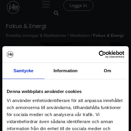
Hoppa
Logga in
till
innehåll
Fokus & Energi
Enskilda övningar & Meditationer
/
Meditation
/
Fokus & Energi
Samtycke
Information
Om
Denna webbplats använder cookies
Vi använder enhetsidentifierare för att anpassa innehållet
och annonserna till användarna, tillhandahålla funktioner
för sociala medier och analysera vår trafik. Vi
vidarebefordrar även sådana identifierare och annan
information från din enhet till de sociala medier och