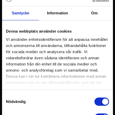
Logga in / Registrera konto
Samtycke
Information
Om
Denna webbplats använder cookies
Vi använder enhetsidentifierare för att anpassa innehållet
och annonserna till användarna, tillhandahålla funktioner
för sociala medier och analysera vår trafik. Vi
vidarebefordrar även sådana identifierare och annan
information från din enhet till de sociala medier och
annons- och analysföretag som vi samarbetar med.
Dessa kan i sin tur kombinera informationen med annan
03:07
eldandning
,
hjärtchakra
,
information som du har tillhandahållit eller som de har
nervsystem
samlat in när du har använt deras tjänster.
Samtyckesval
Nödvändig