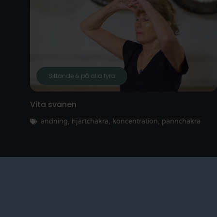
Sittande & på alla fyra
Vita svanen
andning
,
hjärtchakra
,
koncentration
,
pannchakra
I AM Online