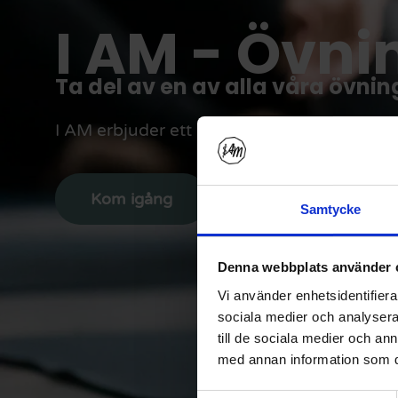
I AM - Övni
Ta del av en av alla våra övni
I AM erbjuder ett stort arkiv med övningar
Kom igång
Samtycke
Denna webbplats använder 
Vi använder enhetsidentifierar
sociala medier och analysera 
till de sociala medier och a
med annan information som du 