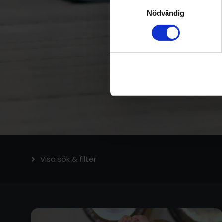
Samtyckesval
Nödvändig
Visa sök & filter