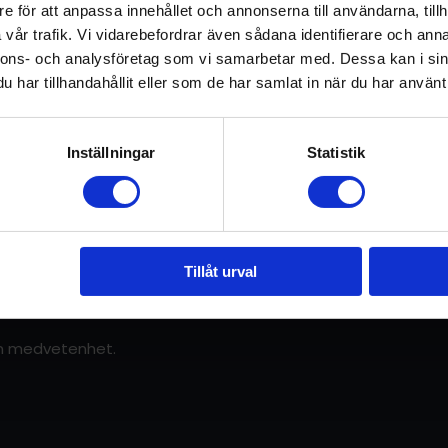
ha, stimulera och skapa balans i denna viktiga del av ditt n
e för att anpassa innehållet och annonserna till användarna, tillh
m.
vår trafik. Vi vidarebefordrar även sådana identifierare och anna
nnons- och analysföretag som vi samarbetar med. Dessa kan i sin
har tillhandahållit eller som de har samlat in när du har använt 
Inställningar
Statistik
r, fördjupningar, workshops och
g mot att lyfta fram och understödja
arsyn leder till ökad insikt och
Tillåt urval
 värld.
sin medvetenhet.