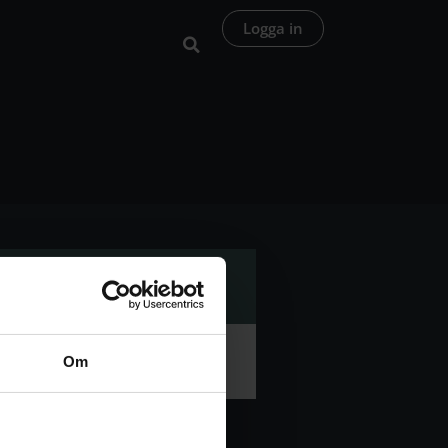
Logga in
Om
an. Sekvenserna under denna