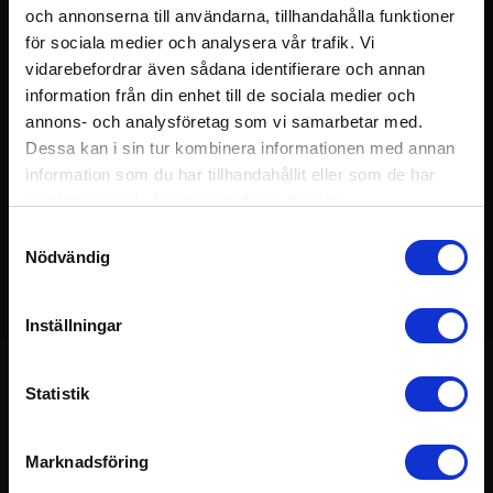
och annonserna till användarna, tillhandahålla funktioner
för sociala medier och analysera vår trafik. Vi
vidarebefordrar även sådana identifierare och annan
information från din enhet till de sociala medier och
annons- och analysföretag som vi samarbetar med.
Dessa kan i sin tur kombinera informationen med annan
information som du har tillhandahållit eller som de har
samlat in när du har använt deras tjänster.
Samtyckesval
Nödvändig
Detta pass ingår i kursen:
Yogus Vagus
75 min
Inställningar
Statistik
Om passet
Marknadsföring