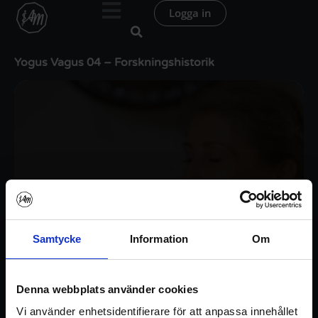
Hoppa
Logga in
till
innehåll
Yogus Vagus 04 – Forskningshistorik
Samtycke
Information
Om
Denna webbplats använder cookies
Vi använder enhetsidentifierare för att anpassa innehållet
Logga in / Registrera konto