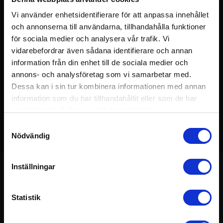
Vi använder enhetsidentifierare för att anpassa innehållet
och annonserna till användarna, tillhandahålla funktioner
för sociala medier och analysera vår trafik. Vi
vidarebefordrar även sådana identifierare och annan
information från din enhet till de sociala medier och
annons- och analysföretag som vi samarbetar med.
Dessa kan i sin tur kombinera informationen med annan
information som du har tillhandahållit eller som de har
samlat in när du har använt deras tjänster.
Samtyckesval
Nödvändig
Detta pass ingår i kursen:
Unlearning
75 min
Inställningar
Om passet
Statistik