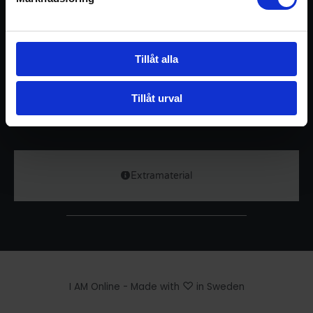
Idag testar vi en kraftfull mantra-mudra meditation
hämtad ur kundaliniyoga traditionen, som sägs kunna
Tillåt alla
balansera hela chakrasystemet och samtidigt ge dig en
glimt av själva essensen av yogans sanna syfte:
Upplevelsen av det obegränsade inom ramen för det
Tillåt urval
begränsade.
Extramaterial
♡
I AM Online - Made with
in Sweden