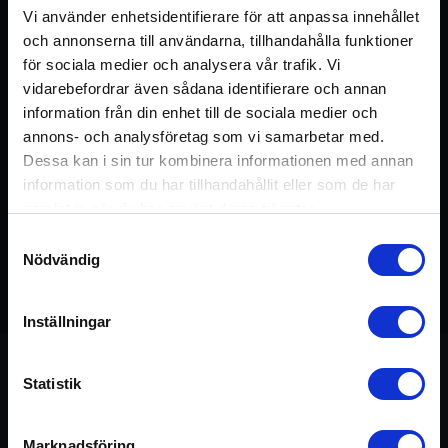
Logga in
Registrera konto
Vi använder enhetsidentifierare för att anpassa innehållet
och annonserna till användarna, tillhandahålla funktioner
för sociala medier och analysera vår trafik. Vi
vidarebefordrar även sådana identifierare och annan
information från din enhet till de sociala medier och
annons- och analysföretag som vi samarbetar med.
Dessa kan i sin tur kombinera informationen med annan
information som du har tillhandahållit eller som de har
samlat in när du har använt deras tjänster.
Samtyckesval
Nödvändig
Detta pass ingår i kursen:
Sommarskola
45 min
Meditation
Inställningar
Statistik
Om passet
Marknadsföring