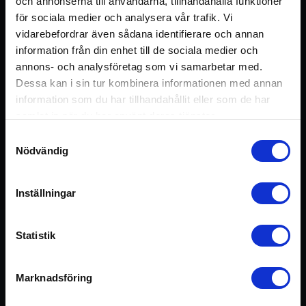
och annonserna till användarna, tillhandahålla funktioner
för sociala medier och analysera vår trafik. Vi
vidarebefordrar även sådana identifierare och annan
information från din enhet till de sociala medier och
annons- och analysföretag som vi samarbetar med.
Dessa kan i sin tur kombinera informationen med annan
information som du har tillhandahållit eller som de har
samlat in när du har använt deras tjänster.
Samtyckesval
Nödvändig
Detta pass ingår i kursen:
Sadhana
20 min
Inställningar
Statistik
Om passet
Marknadsföring