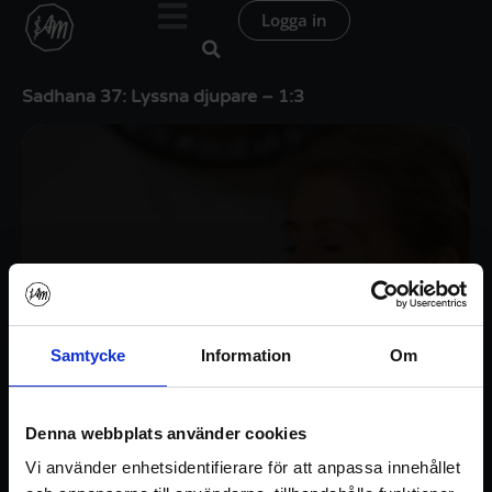
Hoppa
Logga in
till
innehåll
Sadhana 37: Lyssna djupare – 1:3
Samtycke
Information
Om
Denna webbplats använder cookies
Vi använder enhetsidentifierare för att anpassa innehållet
Logga in / Registrera konto