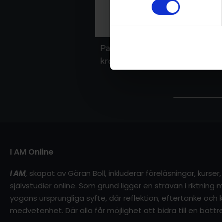
Passet innehåller enkla sköna,
kroppen. Det avslutas med e
I AM Online
I AM
,
skapat av Göran Boll, inkluderar föreläsningar, kurse
självstudier online. Som grund ligger en strävan i riktnin
yogans ursprungliga syfte, där reflektion, eftertanke och kl
medvetenhet. Där alla får möjlighet att bidra till en bättre