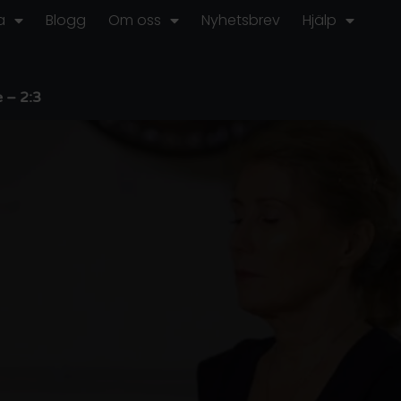
a
Blogg
Om oss
Nyhetsbrev
Hjälp
 – 2:3