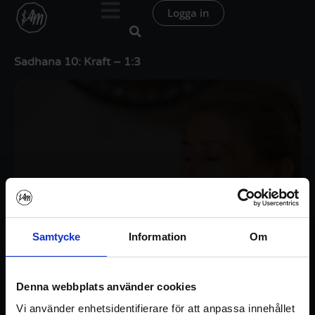
Hoppa
Logga in
till
innehåll
Sadhana 10: Kraft – 1:3
Samtycke
Information
Om
Denna webbplats använder cookies
Vi använder enhetsidentifierare för att anpassa innehållet
Logga in / Registrera konto