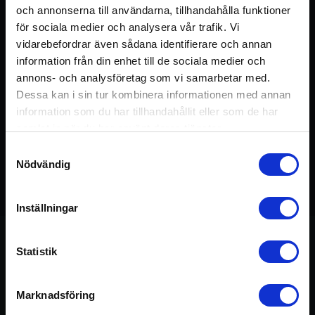
och annonserna till användarna, tillhandahålla funktioner
för sociala medier och analysera vår trafik. Vi
vidarebefordrar även sådana identifierare och annan
information från din enhet till de sociala medier och
annons- och analysföretag som vi samarbetar med.
Dessa kan i sin tur kombinera informationen med annan
information som du har tillhandahållit eller som de har
samlat in när du har använt deras tjänster.
Samtyckesval
Nödvändig
Detta pass ingår i kursen:
Sadhana
20 min
Inställningar
Statistik
Om passet
Marknadsföring