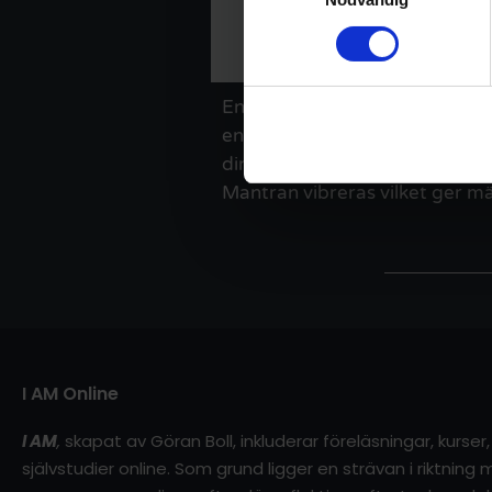
En teori inom kvantfysiken säg
endimensionella strängar bestå
dimensioner. Yogan säger att v
Mantran vibreras vilket ger mä
I AM Online
I AM
,
skapat av Göran Boll, inkluderar föreläsningar, kurse
självstudier online. Som grund ligger en strävan i riktnin