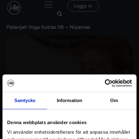
Hoppa
Logga in
till
innehåll
Patanjali Yoga Sutras 06 – Niyamas
Samtycke
Information
Om
Denna webbplats använder cookies
Vi använder enhetsidentifierare för att anpassa innehållet
Logga in / Registrera konto