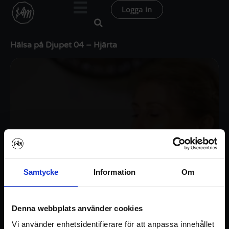
Hoppa
Logga in
till
innehåll
Hälsa på Djupet 04 – Hjärta
Samtycke
Information
Om
Denna webbplats använder cookies
Vi använder enhetsidentifierare för att anpassa innehållet
Logga in / Registrera konto