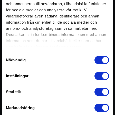
och annonserna till användarna, tillhandahålla funktioner
för sociala medier och analysera vår trafik. Vi
vidarebefordrar även sådana identifierare och annan
information från din enhet till de sociala medier och
annons- och analysföretag som vi samarbetar med.
Dessa kan i sin tur kombinera informationen med annan
information som du har tillhandahållit eller som de har
samlat in när du har använt deras tjänster.
Samtyckesval
Nödvändig
Detta pass ingår i kursen:
Hälsa på Djupet
75 min
Inställningar
Statistik
Om passet
Marknadsföring