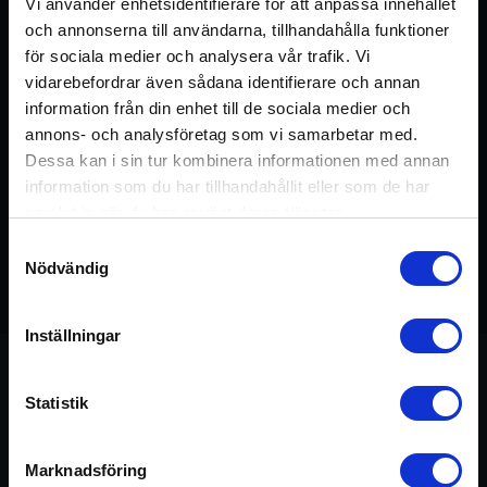
Vi använder enhetsidentifierare för att anpassa innehållet
och annonserna till användarna, tillhandahålla funktioner
för sociala medier och analysera vår trafik. Vi
vidarebefordrar även sådana identifierare och annan
information från din enhet till de sociala medier och
annons- och analysföretag som vi samarbetar med.
Dessa kan i sin tur kombinera informationen med annan
information som du har tillhandahållit eller som de har
samlat in när du har använt deras tjänster.
Samtyckesval
Nödvändig
Detta pass ingår i kursen:
De Tre Doshorna
45 min
Inställningar
Statistik
Om passet
Marknadsföring