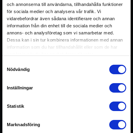
och annonserna till användarna, tillhandahålla funktioner
för sociala medier och analysera vår trafik. Vi
vidarebefordrar även sådana identifierare och annan
information från din enhet till de sociala medier och
annons- och analysföretag som vi samarbetar med.
Dessa kan i sin tur kombinera informationen med annan
information som du har tillhandahållit eller som de har
samlat in när du har använt deras tjänster.
Samtyckesval
Nödvändig
Detta pass ingår i kursen:
De Tre Doshorna
45 min
Inställningar
Statistik
Om passet
Marknadsföring