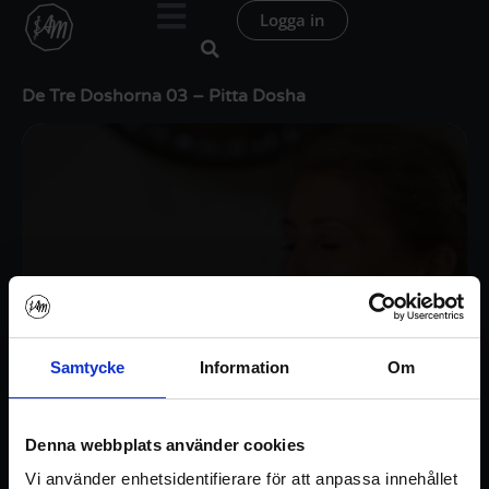
Hoppa
Logga in
till
innehåll
De Tre Doshorna 03 – Pitta Dosha
Samtycke
Information
Om
Denna webbplats använder cookies
Vi använder enhetsidentifierare för att anpassa innehållet
Logga in / Registrera konto