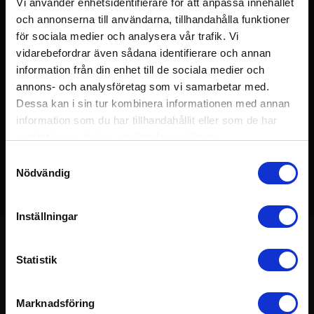
Vi använder enhetsidentifierare för att anpassa innehållet
och annonserna till användarna, tillhandahålla funktioner
för sociala medier och analysera vår trafik. Vi
vidarebefordrar även sådana identifierare och annan
information från din enhet till de sociala medier och
annons- och analysföretag som vi samarbetar med.
Dessa kan i sin tur kombinera informationen med annan
information som du har tillhandahållit eller som de har
samlat in när du har använt deras tjänster.
Samtyckesval
Nödvändig
Detta pass ingår i kursen:
De Fem Elementen
75 min
Inställningar
Statistik
Om passet
Marknadsföring