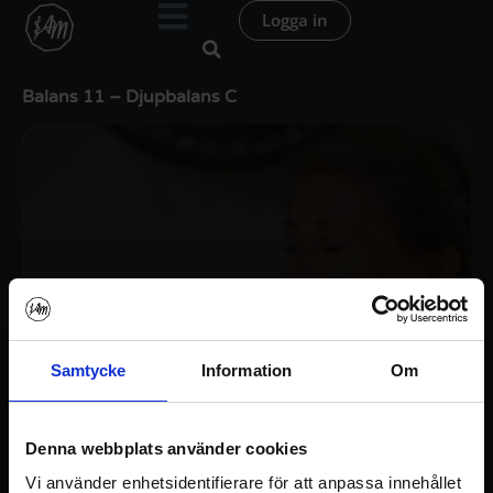
Hoppa
Logga in
till
innehåll
Balans 11 – Djupbalans C
Samtycke
Information
Om
Denna webbplats använder cookies
Vi använder enhetsidentifierare för att anpassa innehållet
Logga in / Registrera konto