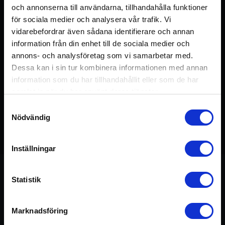
och annonserna till användarna, tillhandahålla funktioner
för sociala medier och analysera vår trafik. Vi
vidarebefordrar även sådana identifierare och annan
information från din enhet till de sociala medier och
annons- och analysföretag som vi samarbetar med.
Dessa kan i sin tur kombinera informationen med annan
information som du har tillhandahållit eller som de har
samlat in när du har använt deras tjänster.
Samtyckesval
Nödvändig
Detta pass ingår i kursen:
Balans
75 min
Inställningar
Statistik
Om passet
Marknadsföring