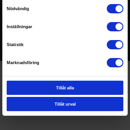
centrala elementet i all traditionell yoga.
Samtyckesval
Nödvändig
Inställningar
Extramaterial
Statistik
Marknadsföring
♡
I AM Online - Made with
in Sweden
Tillåt alla
Tillåt urval