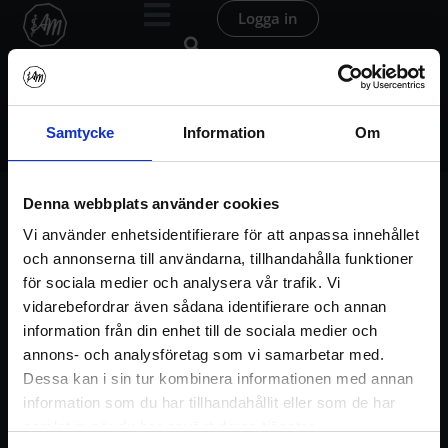
Hoppa
Logga in
till
innehåll
P-A-M 26 – Balans 3:12 – Whaa Saa
P-A-M
/
P-A-M 26 – Balans 3:12 – Whaa Saa
Samtycke
Information
Om
Denna webbplats använder cookies
Vi använder enhetsidentifierare för att anpassa innehållet
Om sekvensen
och annonserna till användarna, tillhandahålla funktioner
för sociala medier och analysera vår trafik. Vi
vidarebefordrar även sådana identifierare och annan
P-A-M
utgår från passets traditionella struktur –
information från din enhet till de sociala medier och
pranayama, asana, meditation – i syfte att skapa
annons- och analysföretag som vi samarbetar med.
en helhet, djupare balans, ökad medvetenhet – där
Dessa kan i sin tur kombinera informationen med annan
utvalda övningar/andningstekniker syftar till att
information som du har tillhandahållit eller som de har
supporta och förstärka meditationen – det
samlat in när du har använt deras tjänster.