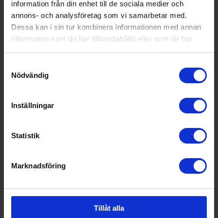
information från din enhet till de sociala medier och
Läs mer »
annons- och analysföretag som vi samarbetar med.
Dessa kan i sin tur kombinera informationen med annan
information som du har tillhandahållit eller som de har
C2
C2
samlat in när du har använt deras tjänster.
Lämna en kommentar
/
David
Samtyckesval
Nödvändig
Läs mer »
Inställningar
C1
C1
Statistik
Lämna en kommentar
/
David
Marknadsföring
Läs mer »
Tillåt alla