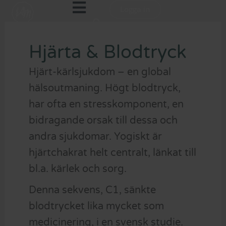
Hoppa
Logga in
till
innehåll
Hjärta & Blodtryck
Hjärt-kärlsjukdom – en global
hälsoutmaning. Högt blodtryck,
har ofta en stresskomponent, en
bidragande orsak till dessa och
andra sjukdomar. Yogiskt är
hjärtchakrat helt centralt, länkat till
bl.a. kärlek och sorg.
Denna sekvens, C1, sänkte
blodtrycket lika mycket som
medicinering, i en svensk studie.