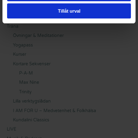
Tillåt urval
Träna
Övningar & Meditationer
Yogapass
Kurser
Kortare Sekvenser
P-A-M
Max Nine
Trinity
Lilla verktygslådan
I AM FOR U – Medvetenhet & Folkhälsa
Kundalini Classics
LIVE