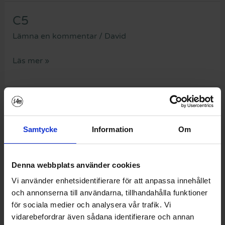
C5
C5
Lämna en kommentar
/
David
Läs mer »
C4
C4
Lämna en kommentar
/
David
Samtycke
Information
Om
Läs mer »
Denna webbplats använder cookies
Vi använder enhetsidentifierare för att anpassa innehållet
C3
C3
och annonserna till användarna, tillhandahålla funktioner
för sociala medier och analysera vår trafik. Vi
Lämna en kommentar
/
David
vidarebefordrar även sådana identifierare och annan