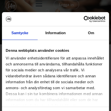
Hoppa
Logga in
till
innehåll
Shop
Samtycke
Information
Om
Denna webbplats använder cookies
Den
Vi använder enhetsidentifierare för att anpassa innehållet
här
och annonserna till användarna, tillhandahålla funktioner
produkten
för sociala medier och analysera vår trafik. Vi
har
vidarebefordrar även sådana identifierare och annan
flera
information från din enhet till de sociala medier och
varianter.
annons- och analysföretag som vi samarbetar med.
De
Dessa kan i sin tur kombinera informationen med annan
olika
information som du har tillhandahållit eller som de har
Abonnemang
samlat in när du har använt deras tjänster.
alternativen