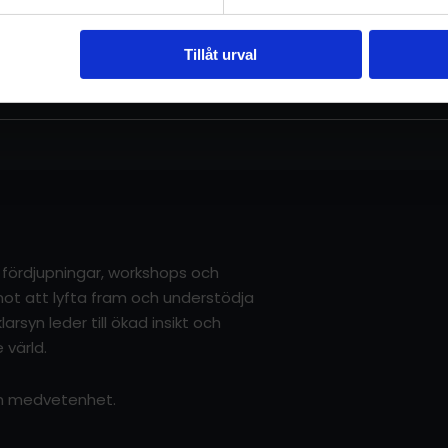
daliniyoga och något vi alla behöver träna. Innehåller två 
Tillåt urval
r, fördjupningar, workshops och
g mot att lyfta fram och understödja
arsyn leder till ökad insikt och
 värld.
sin medvetenhet.