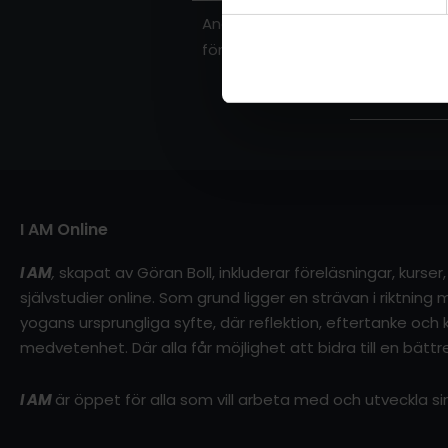
Andningen är grundläggande i Kun
fördjupad andning.
I AM Online
I AM
,
skapat av Göran Boll, inkluderar föreläsningar, kurse
självstudier online. Som grund ligger en strävan i riktnin
yogans ursprungliga syfte, där reflektion, eftertanke och kl
medvetenhet. Där alla får möjlighet att bidra till en bättre
I AM
är öppet för alla som vill arbeta med och utveckla 