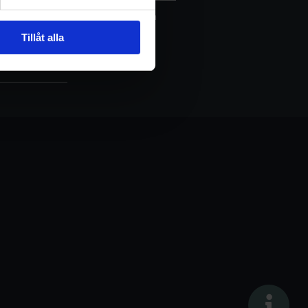
mycket sköna pass för ökad och
Tillåt alla