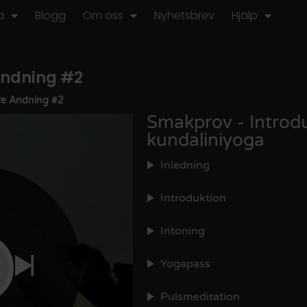
a
Blogg
Om oss
Nyhetsbrev
Hjälp
 Andning #2
tre Andning #2
Smakprov - Introduk
kundaliniyoga
Inledning
Introduktion
Intoning
Yogapass
Pulsmeditation