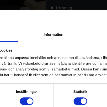
Uttoning
Information
kundaliniyoga är endast ett smakprov. Klicka för att logga in eller reg
cookies
att ta del av Kundalini Classics
e för att anpassa innehållet och annonserna till användarna, tillh
vår trafik. Vi vidarebefordrar även sådana identifierare och anna
nnons- och analysföretag som vi samarbetar med. Dessa kan i sin
har tillhandahållit eller som de har samlat in när du har använt 
Om albumet
Inställningar
Statistik
Extramaterial