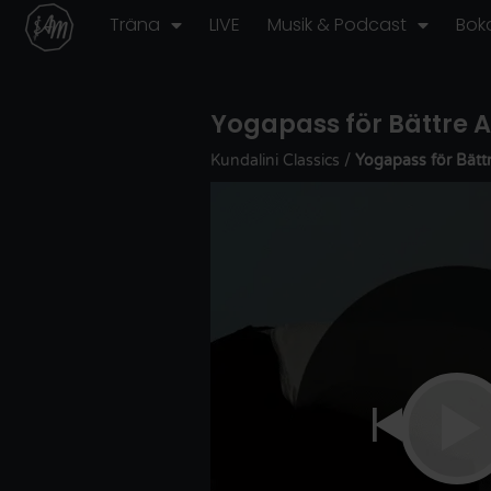
Hoppa
Träna
LIVE
Musik & Podcast
Bok
till
innehåll
Yogapass för Bättre
Kundalini Classics
/
Yogapass för Bät