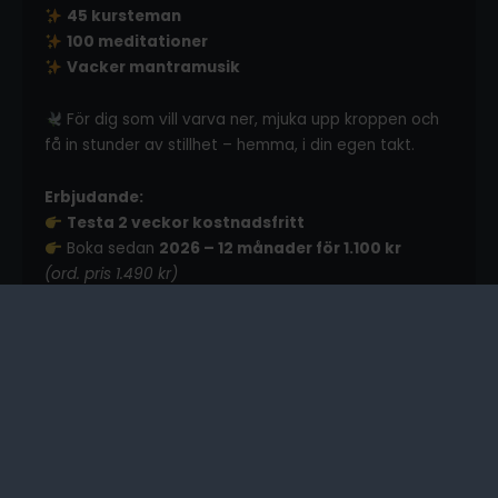
45 kursteman
100 meditationer
Vacker mantramusik
För dig som vill varva ner, mjuka upp kroppen och
få in stunder av stillhet – hemma, i din egen takt.
Erbjudande:
Testa 2 veckor kostnadsfritt
Boka sedan
2026 – 12 månader för 1.100 kr
(ord. pris 1.490 kr)
Använd rabattkod:
iam2026
Låt 2026 bli året då du faktiskt tar hand om dig – lite i
taget, pass för pass.
Testa gratis