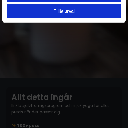
Tillåt urval
Allt detta ingår
Enkla självträningsprogram och mjuk yoga för alla,
precis när det passar dig.
700+ pass