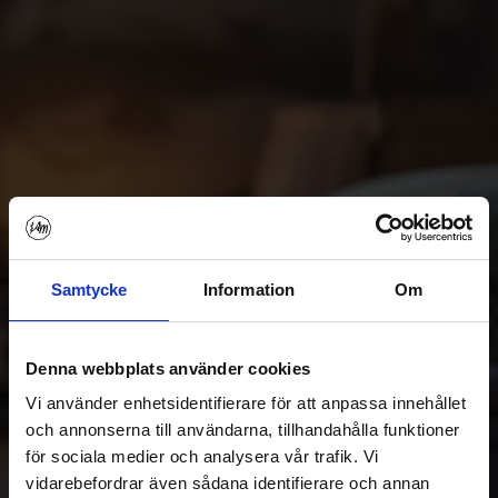
Gott Nytt År
Samtycke
Information
Om
Från I AM Online
Börja 2026 mjukare – med
I AM Yoga online
och låt
Denna webbplats använder cookies
det nya året bli då du faktiskt tar hand om dig – lite i
taget, pass för pass.
Vi använder enhetsidentifierare för att anpassa innehållet
och annonserna till användarna, tillhandahålla funktioner
för sociala medier och analysera vår trafik. Vi
Testa gratis
vidarebefordrar även sådana identifierare och annan