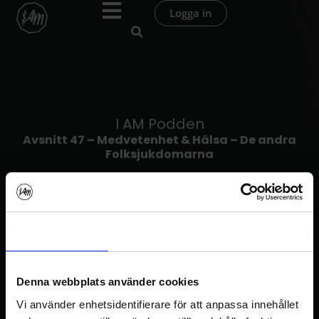
Hoppa
Logga in
till
innehåll
I AM Podden
Avsnitt 47 – Medvetenhet & Hälsa – De andra
Folksjukdomarna
Samtycke
Information
Om
Denna webbplats använder cookies
I AM Podden
Vi använder enhetsidentifierare för att anpassa innehållet