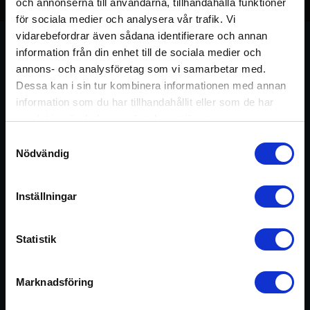
Avsnitt 47 – Medvetenhet &
och annonserna till användarna, tillhandahålla funktioner
Hälsa – De andra
för sociala medier och analysera vår trafik. Vi
vidarebefordrar även sådana identifierare och annan
Folksjukdomarna
information från din enhet till de sociala medier och
annons- och analysföretag som vi samarbetar med.
11 april 2022
Dessa kan i sin tur kombinera informationen med annan
information som du har tillhandahållit eller som de har
samlat in när du har använt deras tjänster.
Samtyckesval
Nödvändig
Om avsnittet
Inställningar
I detta avsnitt – sammanfattas temat kring folksjukdomar
och yoga. I dagens podd fortsätter och avslutar Göran
Statistik
miniserien om folksjukdomar och yogans roll i utvecklingen.
Tao hälsar att Göran kan vara på gång som förste
diplomerad lådtömmare – åt Tao!
Marknadsföring