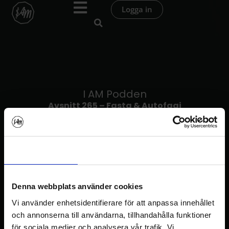
Hoppa
Logga in
till
innehåll
I AM Podden
Avsnitt 265 – Fasta & Autofagi
Samtycke
Information
Om
Denna webbplats använder cookies
Vi använder enhetsidentifierare för att anpassa innehållet
I AM Podden
och annonserna till användarna, tillhandahålla funktioner
för sociala medier och analysera vår trafik. Vi