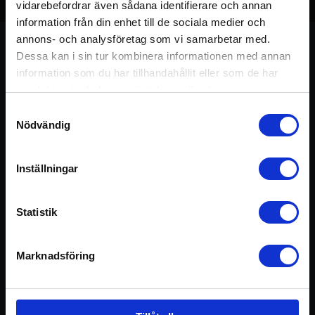
Avsnitt 236 – Dags för ett
vidarebefordrar även sådana identifierare och annan
yogiskt Nobelpris
information från din enhet till de sociala medier och
annons- och analysföretag som vi samarbetar med.
9 december 2025
Dessa kan i sin tur kombinera informationen med annan
information som du har tillhandahållit eller som de har
samlat in när du har använt deras tjänster.
Samtyckesval
Nödvändig
Om avsnittet
Inställningar
I veckans podd tittar Göran, utifrån ett av årets Nobelpris,
på Immunförsvar, HRV och Vagus stimulering – i relation till
Statistik
yoga.
Marknadsföring
Hosted on Acast. See
acast.com/privacy
for more information.
Föregående
Nä
Avsnitt 235 – Julmånad
Avsnitt 237 – Inför Midvintersolståndet