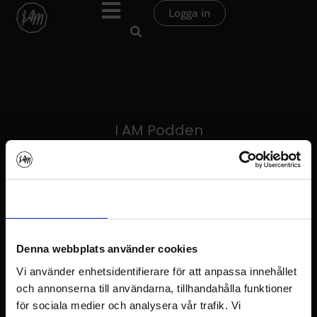
Hoppa
Logga in
till
innehåll
I AM Podden
Avsnitt 236 – Dags för ett yogiskt Nobelpris
Samtycke
Information
Om
Denna webbplats använder cookies
Vi använder enhetsidentifierare för att anpassa innehållet
och annonserna till användarna, tillhandahålla funktioner
I AM Podden
för sociala medier och analysera vår trafik. Vi