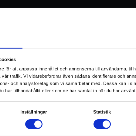
 – Yogans Anatomi – 1
Information
cookies
e för att anpassa innehållet och annonserna till användarna, tillh
vår trafik. Vi vidarebefordrar även sådana identifierare och anna
r i oss när du gör en yogaövning, ett yogapass – fysiskt, 
nnons- och analysföretag som vi samarbetar med. Dessa kan i sin
har tillhandahållit eller som de har samlat in när du har använt 
n.
Inställningar
Statistik