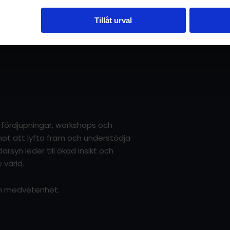
Tillåt urval
r, fördjupningar, workshops och
g mot att lyfta fram och understödja
arsyn leder till ökad insikt och
 värld.
sin medvetenhet.