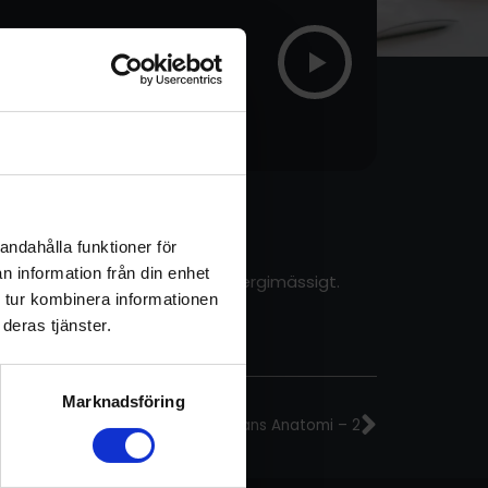
Om
andahålla funktioner för
n information från din enhet
mentalt, emotionellt – och energimässigt.
 tur kombinera informationen
deras tjänster.
Nästa
Marknadsföring
Avsnitt 223 – Yogans Anatomi – 2