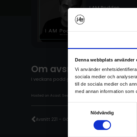
I AM Podden
Avsnitt 222
2 september 2025
Samtycke
Denna webbplats använder 
Om avsnittet
Vi använder enhetsidentifierar
sociala medier och analysera 
I veckans podd går Göran igenom vad som hände
till de sociala medier och a
med annan information som du 
Hosted on Acast. See
acast.com/privacy
for more informatio
Samtyckesval
Föregående
Nödvändig
Avsnitt 221 – Gömda Minnen