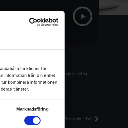
Om
andahålla funktioner för
t sett kan påverka mängden av den i våra
n information från din enhet
 tur kombinera informationen
deras tjänster.
Nästa
Marknadsföring
Avsnitt 214 – På Tröskeln – Del 1