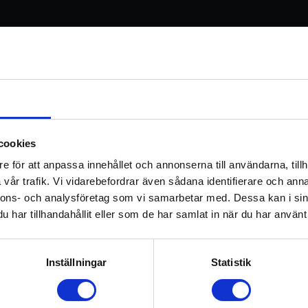
 – Yoga & NO
Information
cookies
e för att anpassa innehållet och annonserna till användarna, tillh
olekylen NO, hur den påverkar vår hälsa – och hur vi yogisk
vår trafik. Vi vidarebefordrar även sådana identifierare och anna
nnons- och analysföretag som vi samarbetar med. Dessa kan i sin
har tillhandahållit eller som de har samlat in när du har använt 
n.
Inställningar
Statistik
ng