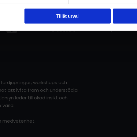
Tillåt urval
r, fördjupningar, workshops och
g mot att lyfta fram och understödja
arsyn leder till ökad insikt och
 värld.
sin medvetenhet.