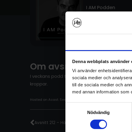
I AM Podden
Avsnitt 213
1 juli 2025
Samtycke
Denna webbplats använder 
Om avsnittet
Vi använder enhetsidentifierar
I veckans podd tittar Göran närmare på superm
sociala medier och analysera 
kroppar.
till de sociala medier och a
med annan information som du 
Hosted on Acast. See
acast.com/privacy
for more informatio
Samtyckesval
Föregående
Nödvändig
Avsnitt 212 – Hälsa & Yoga – 12 – Sammanfattni