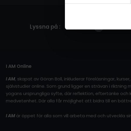
Lyssna på :
I AM Online
I AM
,
skapat av Göran Boll, inkluderar föreläsningar, kurse
självstudier online. Som grund ligger en strävan i riktnin
yogans ursprungliga syfte, där reflektion, eftertanke och kl
medvetenhet. Där alla får möjlighet att bidra till en bättre
I AM
är öppet för alla som vill arbeta med och utveckla 