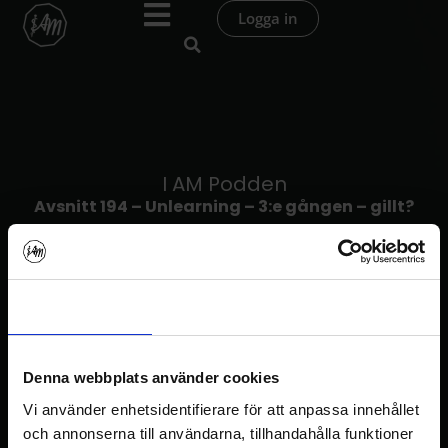
Hoppa
Logga in
till
innehåll
I AM Podden
Avsnitt 194 – Unlearning – 3:e gången – gillt?
Samtycke
Information
Om
Denna webbplats använder cookies
Vi använder enhetsidentifierare för att anpassa innehållet
I AM Podden
och annonserna till användarna, tillhandahålla funktioner