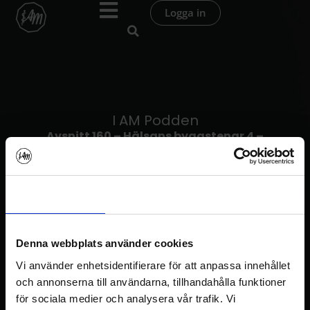
Hoppa
Logga in
till
innehåll
I AM Podden
Avsnitt 160 – Hälsans byggstenar 4 –
Forskningen
Samtycke
Information
Om
Denna webbplats använder cookies
Vi använder enhetsidentifierare för att anpassa innehållet
och annonserna till användarna, tillhandahålla funktioner
I AM Podden
för sociala medier och analysera vår trafik. Vi