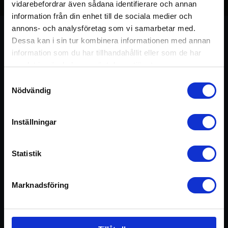
Avsnitt 160 – Hälsans
vidarebefordrar även sådana identifierare och annan
byggstenar 4 – Forskningen
information från din enhet till de sociala medier och
annons- och analysföretag som vi samarbetar med.
25 juni 2024
Dessa kan i sin tur kombinera informationen med annan
information som du har tillhandahållit eller som de har
samlat in när du har använt deras tjänster.
Samtyckesval
Nödvändig
Om avsnittet
Inställningar
I veckans podd fortsätter Göran miniserien – HÄLSANS
BYGGSTENAR – om hur vi mår och varför Yoga är en så
Statistik
viktig kompetens i dagens – och framtidens värld.
Marknadsföring
Hosted on Acast. See
acast.com/privacy
for more information.
Föregående
Nä
Avsnitt 159 – Hälsans byggstenar 3 – Pusselbitarna
Avsnitt 161 – Hälsans byggstenar 5 – Att bygga mening