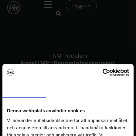
Hoppa
Logga in
till
innehåll
I AM Podden
Avsnitt 140 – Den metafysiska resan!
Samtycke
Information
Om
Denna webbplats använder cookies
Vi använder enhetsidentifierare för att anpassa innehållet
I AM Podden
och annonserna till användarna, tillhandahålla funktioner
för sociala medier och analysera vår trafik. Vi